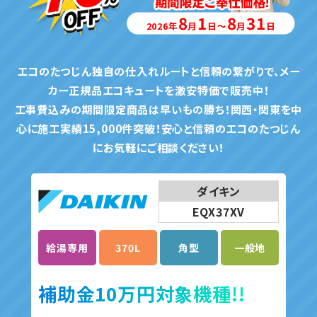
8
1
8
31
2026年
月
日～
月
日
エコのたつじん独自の仕入れルートと信頼の繋がりで、メー
カー正規品エコキュートを激安特価で販売中！
工事費込みの期間限定商品は早いもの勝ち！関西・関東を中
心に施工実績15,000件突破！安心と信頼のエコのたつじん
にお気軽にご相談ください！
ダイキン
EQX37XV
給湯専用
370L
角型
一般地
補助金10万円対象機種!!