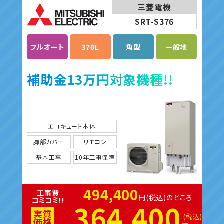
三菱電機
SRT-S376
フルオート
370L
角型
一般地
補助金13万円対象機種!!
エコキュート本体
脚部カバー
リモコン
基本工事
10年工事保障
494,400
工事費
円(税込)のところ
コミコミ!!
364,400
実質
(税込)
価格