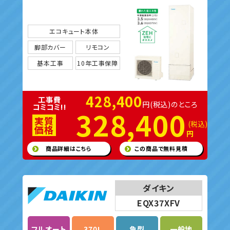
エコキュート本体
脚部カバー
リモコン
基本工事
10年工事保障
428,400
工事費
円(税込)のところ
コミコミ!!
328,400
実質
(税込)
価格
円
商品詳細はこちら
この商品で無料見積
ダイキン
EQX37XFV
フルオート
370L
角型
一般地