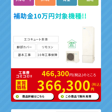
補助金10万円対象機種!!
エコキュート本体
脚部カバー
リモコン
基本工事
10年工事保障
466,300
工事費
円(税込)のところ
コミコミ!!
366,300
実質
(税込)
価格
円
商品詳細はこちら
この商品で無料見積