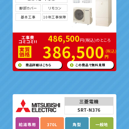
脚部カバー
リモコン
基本工事
10年工事保障
486,500
工事費
円(税込)のところ
コミコミ!!
386,500
実質
(税込)
価格
円
商品詳細はこちら
この商品で無料見積
三菱電機
SRT-N376
給湯専用
370L
角型
一般地