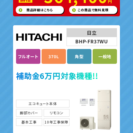
円
商品詳細はこちら
この商品で無料見積
日立
BHP-FR37WU
フルオート
370L
角型
一般地
補助金6万円対象機種!!
エコキュート本体
脚部カバー
リモコン
基本工事
10年工事保障