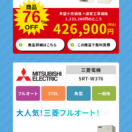
商品
76
希望小売価格＋通常工事価格
1,323,260円のところ
%
426,900
OFF
円
商品詳細はこちら
この商品で無料見積
三菱電機
SRT-W376
フルオート
370L
角型
一般地
大人気！三菱フルオート！