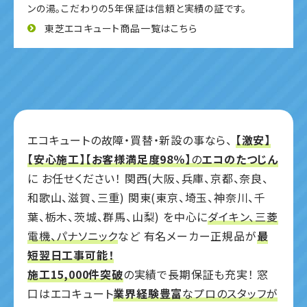
ンの湯。こだわりの5年保証は信頼と実績の証です。
東芝エコキュート商品一覧はこちら
エコキュートの故障・買替・新設の事なら、
【激安】
【安心施工】【お客様満足度98％】
の
エコのたつじん
に
お任せください！
関西(大阪、兵庫、京都、奈良、
和歌山、滋賀、三重)
関東(東京、埼玉、神奈川、千
葉、栃木、茨城、群馬、山梨)
を中心に
ダイキン、三菱
電機、パナソニック
など
有名メーカー正規品が
最
短翌日工事可能！
施工15,000件突破
の実績で長期保証も充実！
窓
口はエコキュート
業界経験豊富
なプロのスタッフが