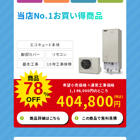
当店No.1お買い得商品
エコキュート本体
脚部カバー
リモコン
基本工事
10年工事保障
商品
78
希望小売価格＋通常工事価格
1,146,000円のところ
%
404,800
OFF
円
商品詳細はこちら
この商品で無料見積