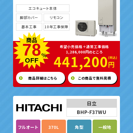
エコキュート本体
脚部カバー
リモコン
基本工事
10年工事保障
商品
78
希望小売価格＋通常工事価格
1,286,000円のところ
%
441,200
OFF
円
商品詳細はこちら
この商品で無料見積
日立
BHP-F37WU
フルオート
370L
角型
一般地