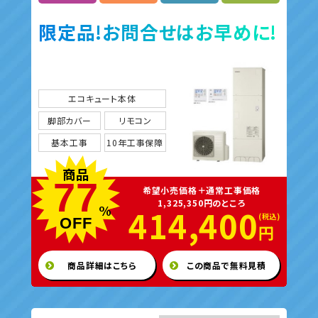
限定品!お問合せはお早めに!
エコキュート本体
脚部カバー
リモコン
基本工事
10年工事保障
商品
77
希望小売価格＋通常工事価格
1,325,350円のところ
%
414,400
OFF
円
商品詳細はこちら
この商品で無料見積