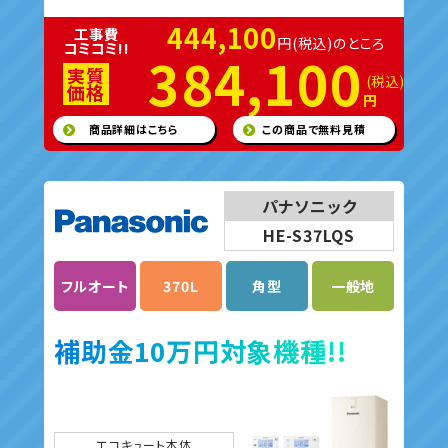
444,100
工事費
円(税込)のところ
コミコミ!!
384,100
実質
(税込)
価格
円
商品詳細はこちら
この商品で無料見積
パナソニック
HE-S37LQS
フルオート
370L
角型
一般地
補助金10万円対象機種!!
エコキュート本体