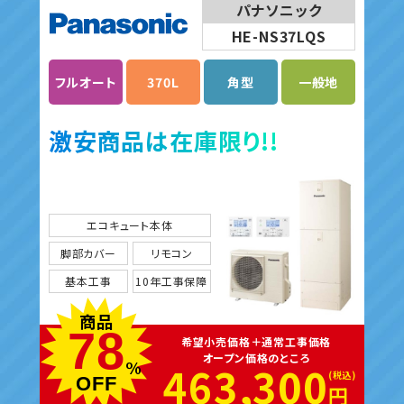
パナソニック
HE-NS37LQS
フルオート
370L
角型
一般地
激安商品は在庫限り!!
エコキュート本体
脚部カバー
リモコン
基本工事
10年工事保障
商品
78
希望小売価格＋通常工事価格
オープン価格のところ
%
463,300
OFF
円