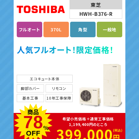
東芝
HWH-B376-R
フルオート
370L
角型
一般地
人気フルオート！限定価格！
エコキュート本体
脚部カバー
リモコン
基本工事
10年工事保障
商品
78
希望小売価格＋通常工事価格
1,199,400円のところ
%
399,000
OFF
円