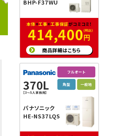
BHP-F37WU
本体
+
工事
+
工事保証
がコミコミ！
414,400
円
商品詳細はこちら
フルオート
370L
角型
一般地
【3～5人家族用】
パナソニック
HE-NS37LQS