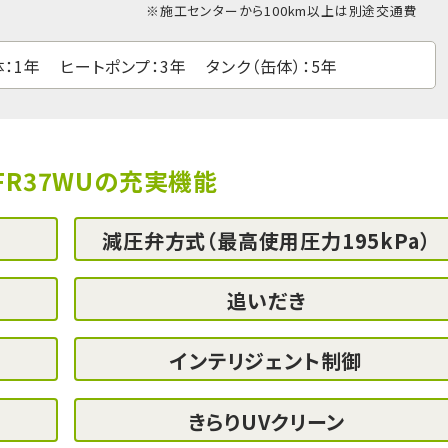
※
施工センター
から100km以上は別途交通費
：1年
ヒートポンプ：3年
タンク（缶体）：5年
-FR37WUの充実機能
減圧弁方式
（最高使用圧力195kPa）
追いだき
インテリジェント制御
きらりUVクリーン