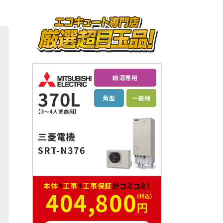
給湯専用
370L
角型
一般地
【3～4人家族用】
三菱電機
SRT-N376
本体
+
工事
+
工事保証
がコミコミ！
404,800
円