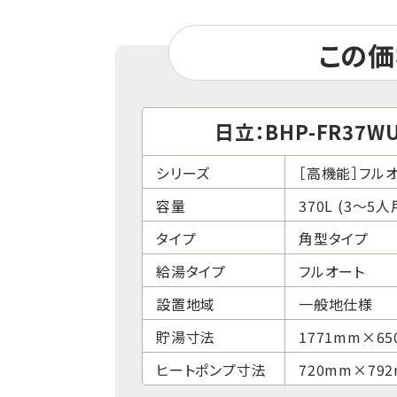
この価
日立：BHP-FR37W
シリーズ
［高機能］フル
容量
370L (3～5人
タイプ
角型タイプ
給湯タイプ
フルオート
設置地域
一般地仕様
貯湯寸法
1771mm×6
ヒートポンプ寸法
720mm×79