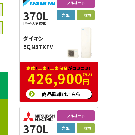
フルオート
370L
角型
一般地
【3〜5人家族用】
ダイキン
EQN37XFV
本体
+
工事
+
工事保証
がコミコミ！
426,900
円
商品詳細はこちら
フルオート
370L
角型
一般地