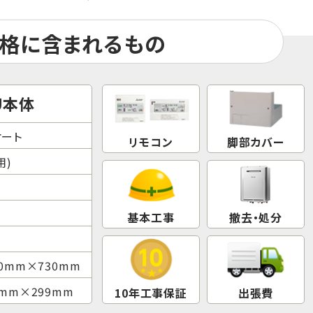
格に含まれるもの
U本体
オート
リモコン
脚部カバー
用)
基本工事
撤去・処分
50mm×730mm
2mm×299mm
10年工事保証
出張費