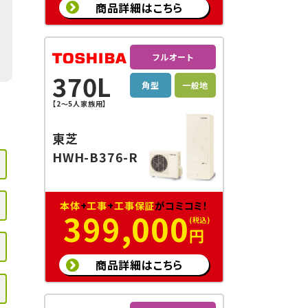
商品詳細はこちら
フルオート
370L
角型
一般地
【2～5人家族用】
東芝
HWH-B376-R
本体
+
工事
+
工事保証
がコミコミ！
399,000
円
商品詳細はこちら