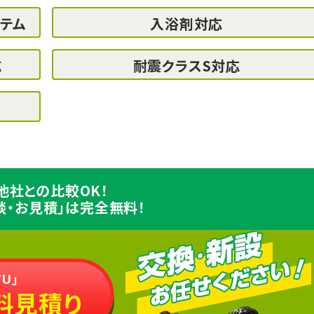
テム
入浴剤対応
応
耐震クラスS対応
他社との比較OK！
談・お見積」は完全無料！
U」
料見積り