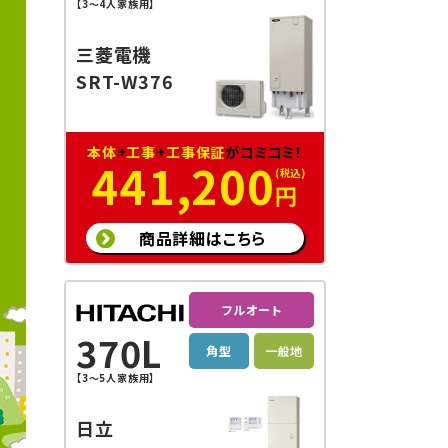
【3～4人家族用】
三菱電機
SRT-W376
本体
+
工事
+
工事保証
がコミコミ！
441,200
円
商品詳細はこちら
フルオート
370L
角型
一般地
【3～5人家族用】
日立