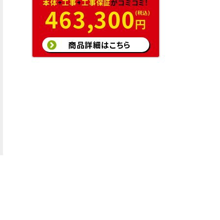
本体
+
工事
+
工事保証
がコミコミ！
463,300
円
商品詳細はこちら