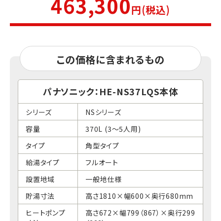
463,300
円(税込)
この価格に含まれるもの
パナソニック：HE-NS37LQS本体
シリーズ
NSシリーズ
容量
370L (3～5人用)
タイプ
角型タイプ
給湯タイプ
フルオート
設置地域
一般地仕様
貯湯寸法
高さ1810×幅600×奥行680mm
ヒートポンプ
高さ672×幅799（867）×奥行299