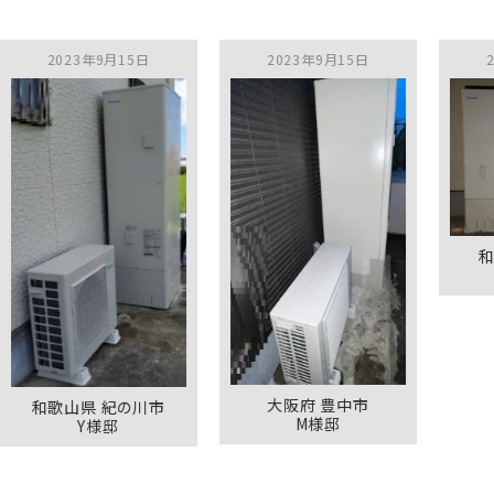
023年9月15日
2023年9月15日
2023年9
和歌山県 
K様
大阪府 豊中市
歌山県 紀の川市
M様邸
Y様邸