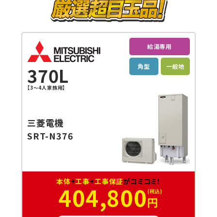
給湯専用
角型
一般地
370L
【3～4人家族用】
三菱電機
SRT-N376
本体
+
工事
+
工事保証
がコミコミ！
404,800
円