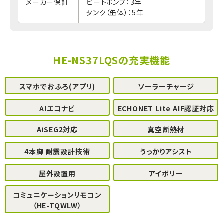
メーカー保証
ヒートポンプ：3年
タンク（缶体）：5年
HE-NS37LQSの充実機能
スマホでおふろ(アプリ)
ソーラーチャージ
AIエコナビ
ECHONET Lite AIF認証対応
AiSEG2対応
真空断熱材
4本脚 耐震設計技術
うっかりアシスト
屋外設置用
アイボリー
コミュニケーションリモコン
（HE-TQWLW）