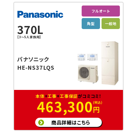
フルオート
角型
一般地
370L
【3～5人家族用】
パナソニック
HE-NS37LQS
本体
+
工事
+
工事保証
がコミコミ！
463,300
円
商品詳細はこちら