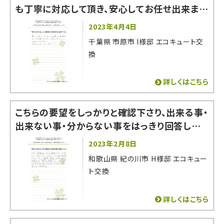
も丁寧に対応して頂き、安心してお任せ出来まし
た！ 有難うございました。
2023年4月4日
千葉県 市原市 I様邸 エコキュート交
換
詳しくはこちら
こちらの要望をしっかりと確認下さり、出来る事・
出来ない事・分からない事をはっきり回答してく
ださったので非常に相談しやすかったです。 即答
2023年2月8日
出来ない質問や希望にもいいかげんな回答をそ
和歌山県 紀の川市 H様邸 エコキュー
の場でされなかった為、お願いする事に決めまし
ト交換
た。
詳しくはこちら