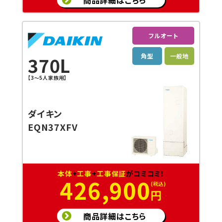
フルオート
角型
一般地
370L
【3〜5人家族用】
ダイキン
EQN37XFV
本体
+
工事
+
工事保証
がコミコミ！
426,900
円
商品詳細はこちら