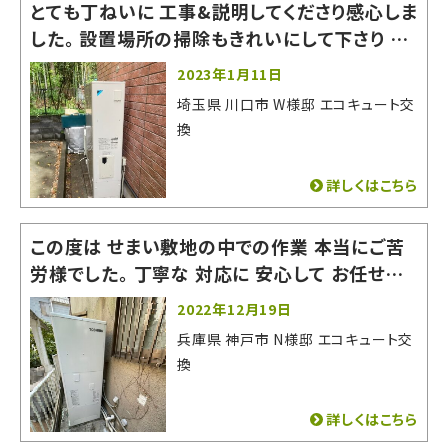
とても丁ねいに 工事&説明してくださり感心しま
した。 設置場所の掃除もきれいにして下さり あ
りがたかったです。 とても良い会社でした。お世
2023年1月11日
話になりました。
埼玉県 川口市 W様邸 エコキュート交
換
詳しくはこちら
この度は せまい敷地の中での作業 本当にご苦
労様でした。 丁寧な 対応に 安心して お任せす
る事が できました。 またの機会がありましたら
2022年12月19日
よろしくお願いいたします。 有難うございました。
兵庫県 神戸市 N様邸 エコキュート交
換
詳しくはこちら