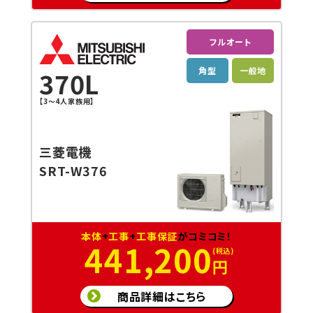
フルオート
角型
一般地
370L
【3～4人家族用】
三菱電機
SRT-W376
本体
+
工事
+
工事保証
がコミコミ！
441,200
円
商品詳細はこちら