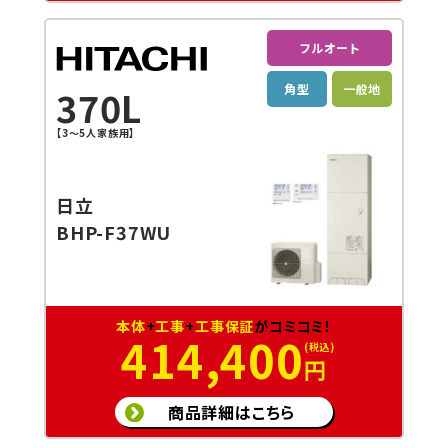
フルオート
角型
一般地
370L
【3～5人家族用】
日立
BHP-F37WU
本体
+
工事
+
工事保証
がコミコミ！
414,400
円
商品詳細はこちら