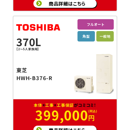
商品詳細はこちら
フルオート
角型
一般地
370L
【2～5人家族用】
東芝
HWH-B376-R
本体
+
工事
+
工事保証
がコミコミ！
399,000
円
商品詳細はこちら