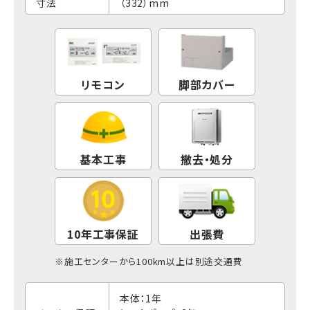
寸法
（332）mm
リモコン
脚部カバー
基本工事
撤去・処分
10年工事保証
出張費
※
施工センター
から100km以上は別途交通費
本体：1年