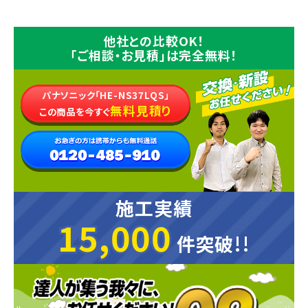
他社との比較OK！
「ご相談・お見積」は完全無料！
パナソニック「HE-NS37LQS」
無料見積り
この商品を今すぐ
施工実績
15,000
15,000
件突破!!