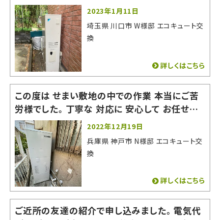
りがたかったです。 とても良い会社でした。お世
2023年1月11日
話になりました。
埼玉県 川口市 W様邸 エコキュート交
換
詳しくはこちら
この度は せまい敷地の中での作業 本当にご苦
労様でした。 丁寧な 対応に 安心して お任せす
る事が できました。 またの機会がありましたら
2022年12月19日
よろしくお願いいたします。 有難うございました。
兵庫県 神戸市 N様邸 エコキュート交
換
詳しくはこちら
ご近所の友達の紹介で申し込みました。 電気代