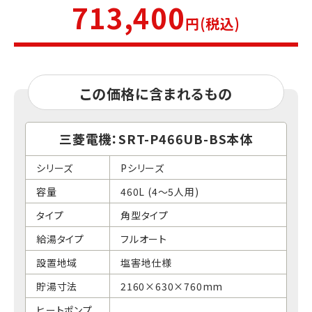
713,400
円(税込)
この価格に含まれるもの
三菱電機：SRT-P466UB-BS本体
シリーズ
Pシリーズ
容量
460L (4～5人用)
タイプ
角型タイプ
給湯タイプ
フルオート
設置地域
塩害地仕様
貯湯寸法
2160×630×760mm
ヒートポンプ