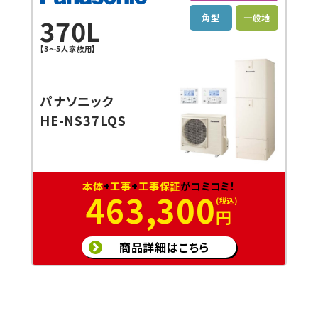
角型
一般地
370L
【3～5人家族用】
パナソニック
HE-NS37LQS
本体
+
工事
+
工事保証
がコミコミ！
463,300
円
商品詳細はこちら