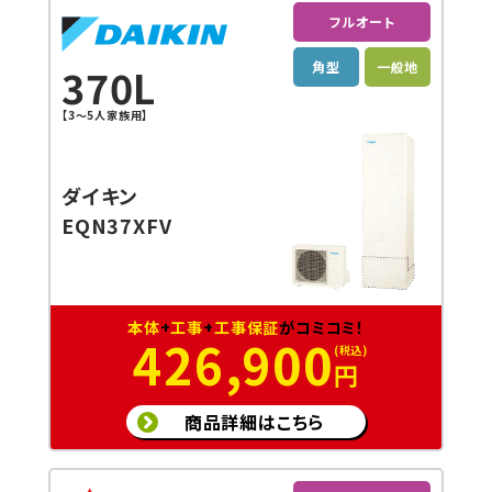
フルオート
角型
一般地
370L
【3〜5人家族用】
ダイキン
EQN37XFV
本体
+
工事
+
工事保証
がコミコミ！
426,900
円
商品詳細はこちら