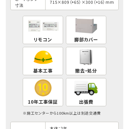
715×809（+65）×300（+16）mm
寸法
リモコン
脚部カバー
基本工事
撤去・処分
10年工事保証
出張費
※
施工センター
から100km以上は別途交通費
本体：2年