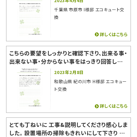
2023年4月4日
千葉県 市原市 I様邸 エコキュート交
換
詳しくはこちら
こちらの要望をしっかりと確認下さり、出来る事・
出来ない事・分からない事をはっきり回答してく
ださったので非常に相談しやすかったです。 即答
2023年2月8日
出来ない質問や希望にもいいかげんな回答をそ
和歌山県 紀の川市 H様邸 エコキュー
の場でされなかった為、お願いする事に決めまし
ト交換
た。
詳しくはこちら
とても丁ねいに 工事&説明してくださり感心しま
した。 設置場所の掃除もきれいにして下さり あ