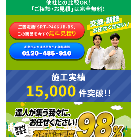
他社との比較OK！
「ご相談・お見積」は完全無料！
三菱電機「SRT-P466UB-BS」
無料見積り
この商品を今すぐ
施工実績
15,000
15,000
件突破!!