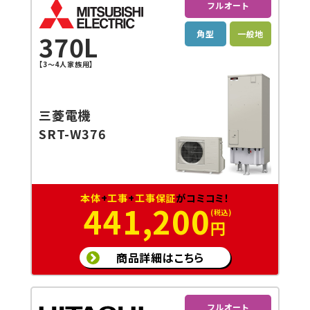
フルオート
角型
一般地
370L
【3～4人家族用】
三菱電機
SRT-W376
本体
+
工事
+
工事保証
がコミコミ！
441,200
円
商品詳細はこちら
フルオート