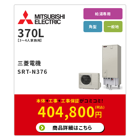
給湯専用
角型
一般地
370L
【3～4人家族用】
三菱電機
SRT-N376
本体
+
工事
+
工事保証
がコミコミ！
404,800
円
商品詳細はこちら