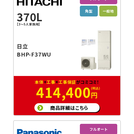
角型
一般地
370L
【3～5人家族用】
日立
BHP-F37WU
本体
+
工事
+
工事保証
がコミコミ！
414,400
円
商品詳細はこちら
フルオート