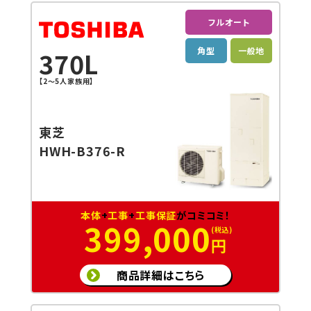
フルオート
角型
一般地
370L
【2～5人家族用】
東芝
HWH-B376-R
本体
+
工事
+
工事保証
がコミコミ！
399,000
円
商品詳細はこちら