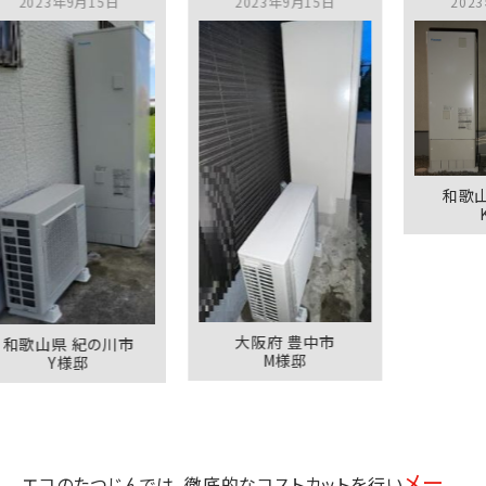
3年9月15日
2023年9月15日
2023年9月13
和歌山県 有
K様邸
大阪府 豊中市
県 紀の川市
M様邸
Y様邸
メー
エコのたつじんでは、徹底的なコストカットを行い