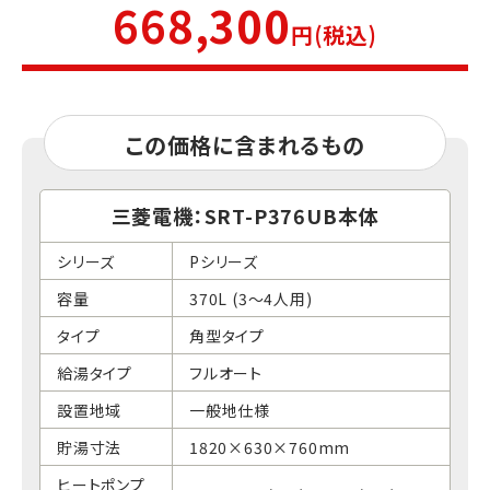
668,300
円(税込)
この価格に含まれるもの
三菱電機：SRT-P376UB本体
シリーズ
Pシリーズ
容量
370L (3～4人用)
タイプ
角型タイプ
給湯タイプ
フルオート
設置地域
一般地仕様
貯湯寸法
1820×630×760mm
ヒートポンプ