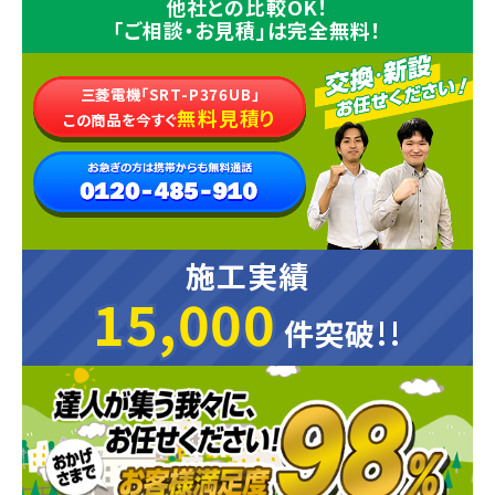
他社との比較OK！
「ご相談・お見積」は完全無料！
三菱電機「SRT-P376UB」
無料見積り
この商品を今すぐ
施工実績
15,000
15,000
件突破!!