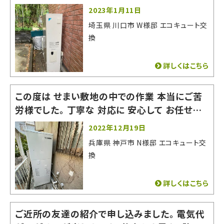
りがたかったです。 とても良い会社でした。お世
2023年1月11日
話になりました。
埼玉県 川口市 W様邸 エコキュート交
換
詳しくはこちら
この度は せまい敷地の中での作業 本当にご苦
労様でした。 丁寧な 対応に 安心して お任せす
る事が できました。 またの機会がありましたら
2022年12月19日
よろしくお願いいたします。 有難うございました。
兵庫県 神戸市 N様邸 エコキュート交
換
詳しくはこちら
ご近所の友達の紹介で申し込みました。 電気代