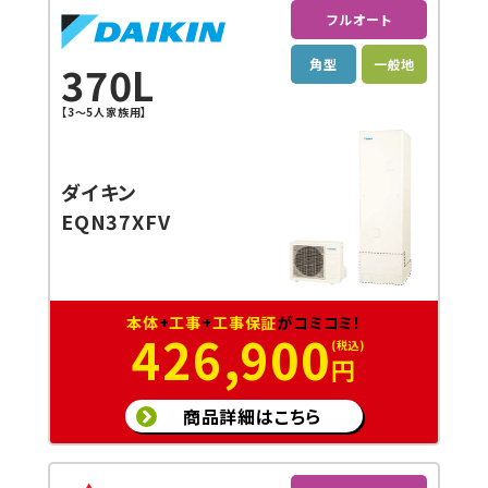
フルオート
角型
一般地
370L
【3〜5人家族用】
ダイキン
EQN37XFV
本体
+
工事
+
工事保証
がコミコミ！
426,900
円
商品詳細はこちら