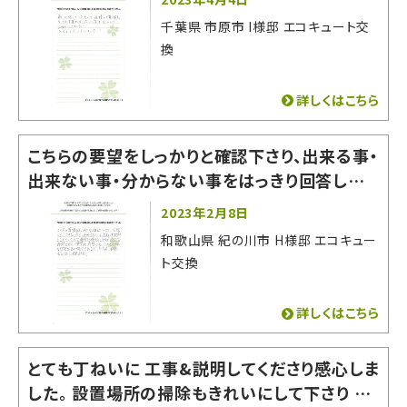
千葉県 市原市 I様邸 エコキュート交
換
詳しくはこちら
こちらの要望をしっかりと確認下さり、出来る事・
出来ない事・分からない事をはっきり回答してく
ださったので非常に相談しやすかったです。 即答
2023年2月8日
出来ない質問や希望にもいいかげんな回答をそ
和歌山県 紀の川市 H様邸 エコキュー
の場でされなかった為、お願いする事に決めまし
ト交換
た。
詳しくはこちら
とても丁ねいに 工事&説明してくださり感心しま
した。 設置場所の掃除もきれいにして下さり あ