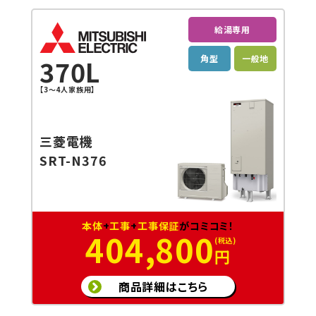
給湯専用
角型
一般地
370L
【3～4人家族用】
三菱電機
SRT-N376
本体
+
工事
+
工事保証
がコミコミ！
404,800
円
商品詳細はこちら