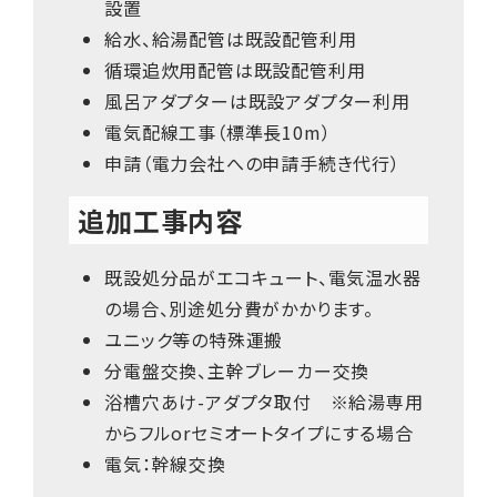
設置
給水、給湯配管は既設配管利用
循環追炊用配管は既設配管利用
風呂アダプターは既設アダプター利用
電気配線工事（標準長10m）
申請（電力会社への申請手続き代行）
追加工事内容
既設処分品がエコキュート、電気温水器
の場合、別途処分費がかかります。
ユニック等の特殊運搬
分電盤交換、主幹ブレーカー交換
浴槽穴あけ-アダプタ取付 ※給湯専用
からフルorセミオートタイプにする場合
電気：幹線交換