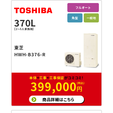
フルオート
角型
一般地
370L
【2～5人家族用】
東芝
HWH-B376-R
本体
+
工事
+
工事保証
がコミコミ！
399,000
円
商品詳細はこちら