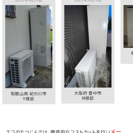
和歌山県
K様
大阪府 豊中市
歌山県 紀の川市
M様邸
Y様邸
メー
エコのたつじんでは、徹底的なコストカットを行い