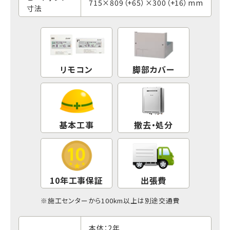
715×809（+65）×300（+16）mm
寸法
リモコン
脚部カバー
基本工事
撤去・処分
10年工事保証
出張費
※
施工センター
から100km以上は別途交通費
本体：2年