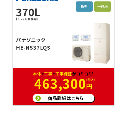
角型
一般地
370L
【3～5人家族用】
パナソニック
HE-NS37LQS
本体
+
工事
+
工事保証
がコミコミ！
463,300
円
商品詳細はこちら