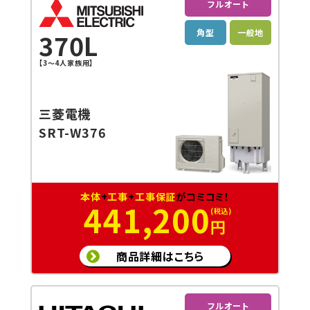
フルオート
角型
一般地
370L
【3～4人家族用】
三菱電機
SRT-W376
本体
+
工事
+
工事保証
がコミコミ！
441,200
円
商品詳細はこちら
フルオート