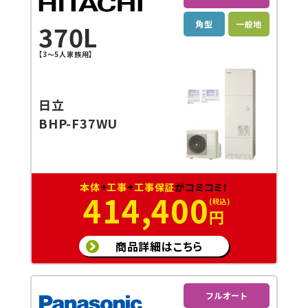
角型
一般地
370L
【3～5人家族用】
日立
BHP-F37WU
本体
+
工事
+
工事保証
がコミコミ！
414,400
円
商品詳細はこちら
フルオート