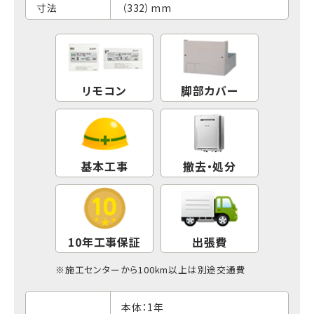
寸法
（332）mm
リモコン
脚部カバー
基本工事
撤去・処分
10年工事保証
出張費
※
施工センター
から100km以上は別途交通費
本体：1年