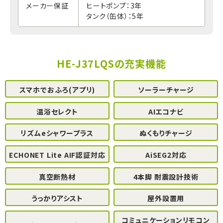
メーカー保証
ヒートポンプ：3年
タンク（缶体）：5年
HE-J37LQSの充実機能
スマホでおふろ(アプリ)
ソーラーチャージ
温浴セレクト
AIエコナビ
リズムeシャワープラス
ぬくもりチャージ
ECHONET Lite AIF認証対応
AiSEG2対応
真空断熱材
4本脚 耐震設計技術
うっかりアシスト
屋外設置用
コミュニケーションリモコン