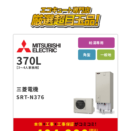
給湯専用
角型
一般地
370L
【3～4人家族用】
三菱電機
SRT-N376
本体
+
工事
+
工事保証
がコミコミ！