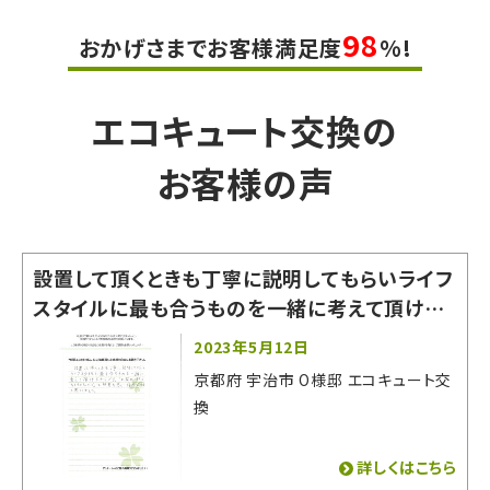
98
おかげさまでお客様満足度
%!
エコキュート交換の
お客様の声
設置して頂くときも丁寧に説明してもらいライフ
スタイルに最も合うものを一緒に考えて頂けた
からです。「お家の一部になるものなので」と熱
2023年5月12日
意を感じ信用できると思いました。
京都府 宇治市 O様邸 エコキュート交
換
詳しくはこちら