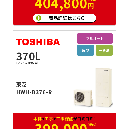
404,800
円
商品詳細はこちら
フルオート
角型
一般地
370L
【2～5人家族用】
東芝
HWH-B376-R
本体
+
工事
+
工事保証
がコミコミ！
399,000