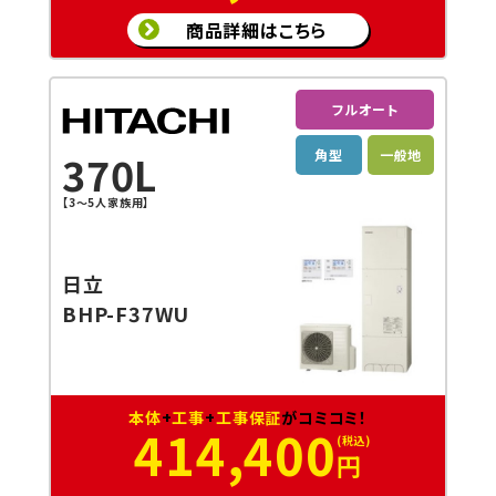
商品詳細はこちら
フルオート
角型
一般地
370L
【3～5人家族用】
日立
BHP-F37WU
本体
+
工事
+
工事保証
がコミコミ！
414,400
円