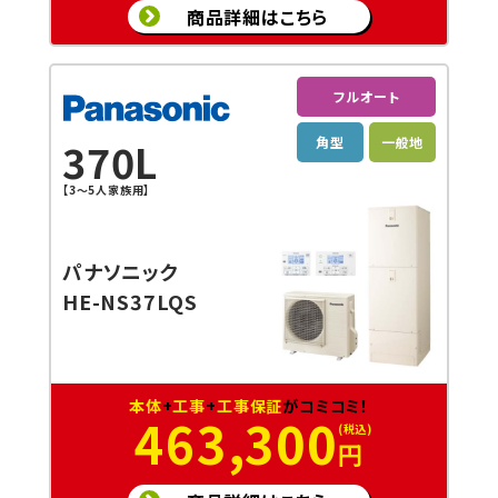
商品詳細はこちら
フルオート
角型
一般地
370L
【3～5人家族用】
パナソニック
HE-NS37LQS
本体
+
工事
+
工事保証
がコミコミ！
463,300
円