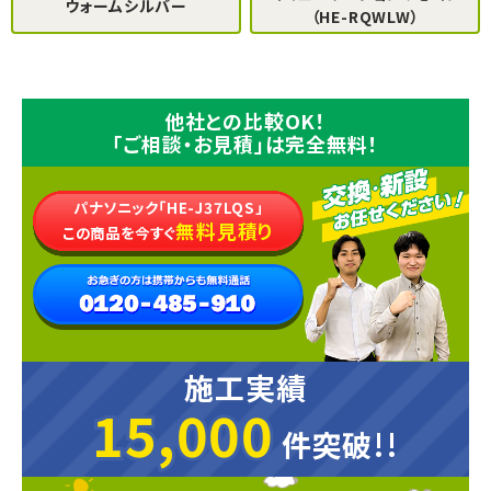
ウォームシルバー
（HE-RQWLW）
他社との比較OK！
「ご相談・お見積」は完全無料！
パナソニック「HE-J37LQS」
無料見積り
この商品を今すぐ
施工実績
15,000
15,000
件突破!!