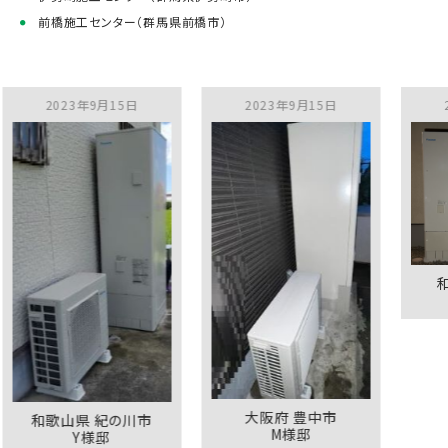
前橋施工センター（群馬県前橋市）
2023年9月15日
2023年9月15日
2023年9
和歌山県
K様
大阪府 豊中市
歌山県 紀の川市
M様邸
Y様邸