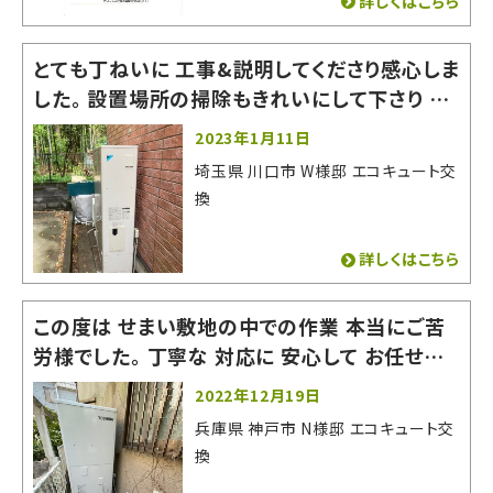
詳しくはこちら
とても丁ねいに 工事&説明してくださり感心しま
した。 設置場所の掃除もきれいにして下さり あ
りがたかったです。 とても良い会社でした。お世
2023年1月11日
話になりました。
埼玉県 川口市 W様邸 エコキュート交
換
詳しくはこちら
この度は せまい敷地の中での作業 本当にご苦
労様でした。 丁寧な 対応に 安心して お任せす
る事が できました。 またの機会がありましたら
2022年12月19日
よろしくお願いいたします。 有難うございました。
兵庫県 神戸市 N様邸 エコキュート交
換