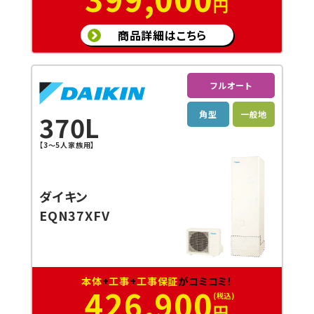
円
商品詳細はこちら
フルオート
角型
一般地
370L
【3〜5人家族用】
ダイキン
EQN37XFV
本体
+
工事
+
工事保証
がコミコミ！
426,900
円