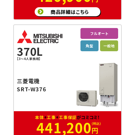
商品詳細はこちら
フルオート
角型
一般地
370L
【3～4人家族用】
三菱電機
SRT-W376
本体
+
工事
+
工事保証
がコミコミ！
441,200
円