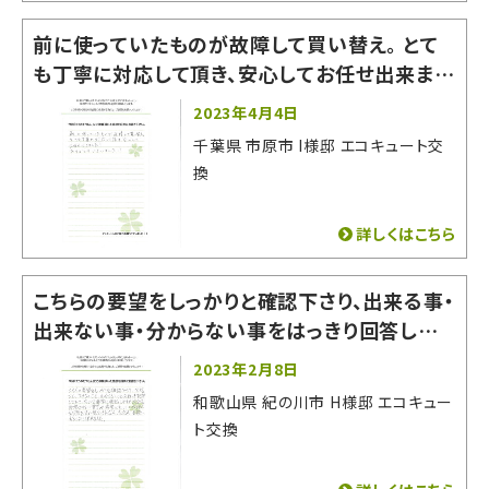
前に使っていたものが故障して買い替え。 とて
も丁寧に対応して頂き、安心してお任せ出来まし
た！ 有難うございました。
2023年4月4日
千葉県 市原市 I様邸 エコキュート交
換
詳しくはこちら
こちらの要望をしっかりと確認下さり、出来る事・
出来ない事・分からない事をはっきり回答してく
ださったので非常に相談しやすかったです。 即答
2023年2月8日
出来ない質問や希望にもいいかげんな回答をそ
和歌山県 紀の川市 H様邸 エコキュー
の場でされなかった為、お願いする事に決めまし
ト交換
た。