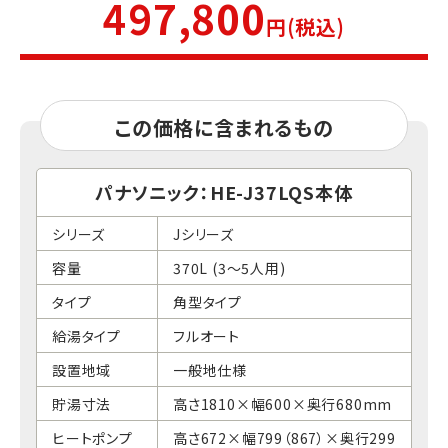
497,800
円(税込)
この価格に含まれるもの
パナソニック：HE-J37LQS本体
シリーズ
Jシリーズ
容量
370L (3～5人用)
タイプ
角型タイプ
給湯タイプ
フルオート
設置地域
一般地仕様
貯湯寸法
高さ1810×幅600×奥行680mm
ヒートポンプ
高さ672×幅799（867）×奥行299