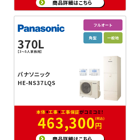
商品詳細はこちら
フルオート
角型
一般地
370L
【3～5人家族用】
パナソニック
HE-NS37LQS
本体
+
工事
+
工事保証
がコミコミ！
463,300
円
商品詳細はこちら