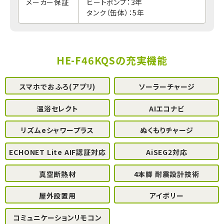
メーカー保証
ヒートポンプ：3年
タンク（缶体）：5年
HE-F46KQSの充実機能
スマホでおふろ(アプリ)
ソーラーチャージ
温浴セレクト
AIエコナビ
リズムeシャワープラス
ぬくもりチャージ
ECHONET Lite AIF認証対応
AiSEG2対応
真空断熱材
4本脚 耐震設計技術
屋外設置用
アイボリー
コミュニケーションリモコン