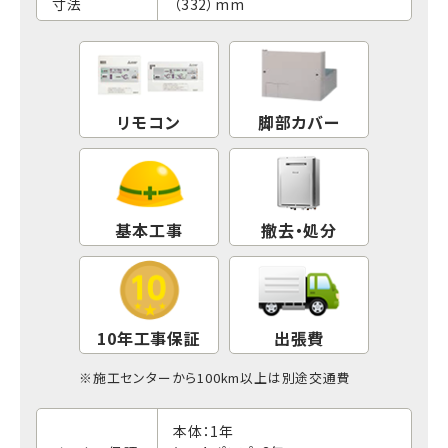
寸法
（332）mm
リモコン
脚部カバー
基本工事
撤去・処分
10年工事保証
出張費
※
施工センター
から100km以上は別途交通費
本体：1年