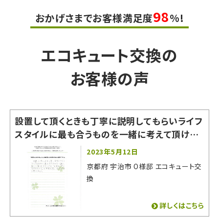
98
おかげさまでお客様満足度
%!
エコキュート交換の
お客様の声
設置して頂くときも丁寧に説明してもらいライフ
スタイルに最も合うものを一緒に考えて頂けた
からです。「お家の一部になるものなので」と熱
2023年5月12日
意を感じ信用できると思いました。
京都府 宇治市 O様邸 エコキュート交
換
詳しくはこちら