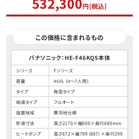
532,300
円(税込)
この価格に含まれるもの
パナソニック：HE-F46KQS本体
シリーズ
Fシリーズ
容量
460L (4～7人用)
タイプ
角型タイプ
給湯タイプ
フルオート
設置地域
寒冷地仕様
貯湯寸法
高さ2170×幅600×奥行680mm
ヒートポンプ
高さ672×幅799（867）×奥行299