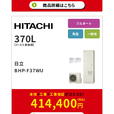
商品詳細はこちら
フルオート
角型
一般地
370L
【3～5人家族用】
日立
BHP-F37WU
本体
+
工事
+
工事保証
がコミコミ！
414,400
円