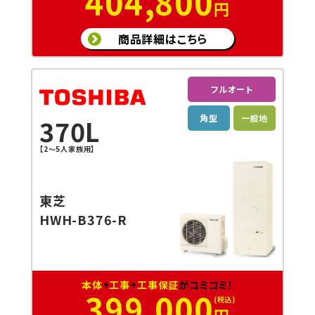
404,800
円
商品詳細はこちら
フルオート
角型
一般地
370L
【2～5人家族用】
東芝
HWH-B376-R
本体
+
工事
+
工事保証
がコミコミ！
399,000