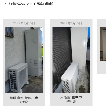
前橋施工センター（群馬県前橋市）
2023年9月15日
2023年9月15日
2023年
和歌山県
K
大阪府 豊中市
歌山県 紀の川市
M様邸
Y様邸