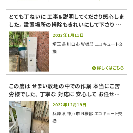
とても丁ねいに 工事&説明してくださり感心しま
した。 設置場所の掃除もきれいにして下さり あ
りがたかったです。 とても良い会社でした。お世
2023年1月11日
話になりました。
埼玉県 川口市 W様邸 エコキュート交
換
詳しくはこちら
この度は せまい敷地の中での作業 本当にご苦
労様でした。 丁寧な 対応に 安心して お任せす
る事が できました。 またの機会がありましたら
2022年12月19日
よろしくお願いいたします。 有難うございました。
兵庫県 神戸市 N様邸 エコキュート交
換