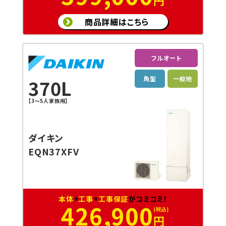
円
商品詳細はこちら
フルオート
角型
一般地
370L
【3〜5人家族用】
ダイキン
EQN37XFV
本体
+
工事
+
工事保証
がコミコミ！
426,900
円