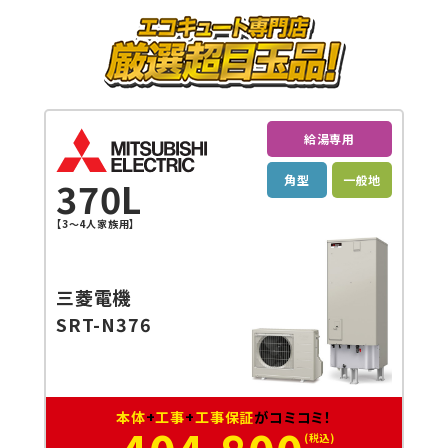
給湯専用
角型
一般地
370L
【3～4人家族用】
三菱電機
SRT-N376
本体
+
工事
+
工事保証
がコミコミ！