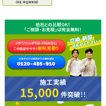
（HE-RQWKW）
他社との比較OK！
「ご相談・お見積」は完全無料！
パナソニック「HE-F46KQS」
無料見積り
この商品を今すぐ
施工実績
15,000
15,000
件突破!!