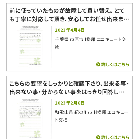
前に使っていたものが故障して買い替え。 とて
も丁寧に対応して頂き、安心してお任せ出来まし
た！ 有難うございました。
2023年4月4日
千葉県 市原市 I様邸 エコキュート交
換
詳しくはこちら
こちらの要望をしっかりと確認下さり、出来る事・
出来ない事・分からない事をはっきり回答してく
ださったので非常に相談しやすかったです。 即答
2023年2月8日
出来ない質問や希望にもいいかげんな回答をそ
和歌山県 紀の川市 H様邸 エコキュー
の場でされなかった為、お願いする事に決めまし
ト交換
た。
詳しくはこちら