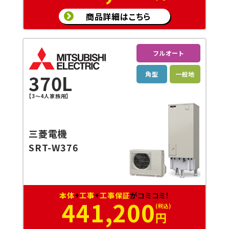
商品詳細はこちら
フルオート
角型
一般地
370L
【3～4人家族用】
三菱電機
SRT-W376
本体
+
工事
+
工事保証
がコミコミ！
441,200
円