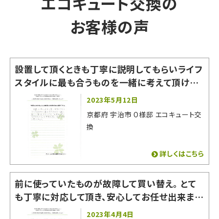
エコキュート交換の
お客様の声
設置して頂くときも丁寧に説明してもらいライフ
スタイルに最も合うものを一緒に考えて頂けた
からです。「お家の一部になるものなので」と熱
2023年5月12日
意を感じ信用できると思いました。
京都府 宇治市 O様邸 エコキュート交
換
詳しくはこちら
前に使っていたものが故障して買い替え。 とて
も丁寧に対応して頂き、安心してお任せ出来まし
た！ 有難うございました。
2023年4月4日