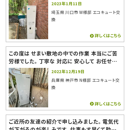
りがたかったです。 とても良い会社でした。お世
2023年1月11日
話になりました。
埼玉県 川口市 W様邸 エコキュート交
換
詳しくはこちら
この度は せまい敷地の中での作業 本当にご苦
労様でした。 丁寧な 対応に 安心して お任せす
る事が できました。 またの機会がありましたら
2022年12月19日
よろしくお願いいたします。 有難うございました。
兵庫県 神戸市 N様邸 エコキュート交
換
詳しくはこちら
ご近所の友達の紹介で申し込みました。 電気代
が下がるのが楽しみです。 仕事もす早くて助かり