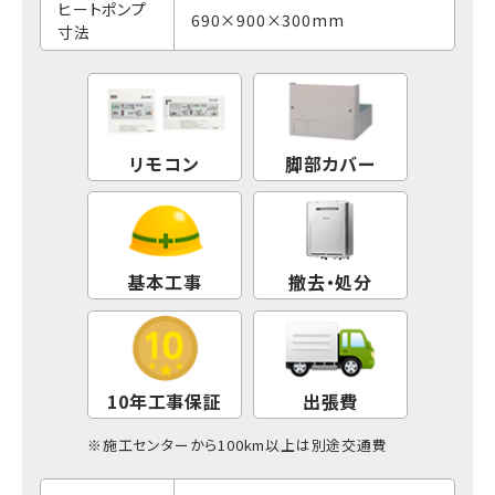
ヒートポンプ
690×900×300mm
寸法
リモコン
脚部カバー
基本工事
撤去・処分
10年工事保証
出張費
※
施工センター
から100km以上は別途交通費