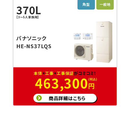
角型
一般地
370L
【3～5人家族用】
パナソニック
HE-NS37LQS
本体
+
工事
+
工事保証
がコミコミ！
463,300
円
商品詳細はこちら