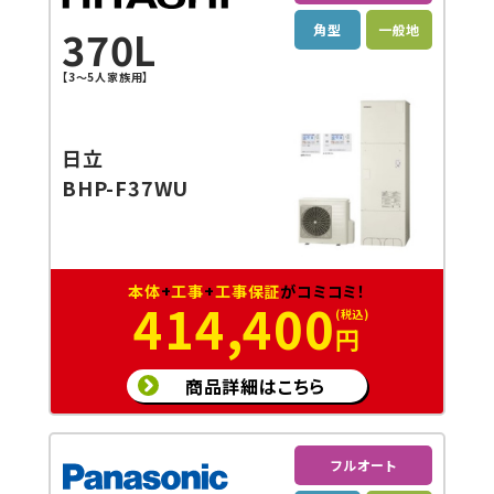
角型
一般地
370L
【3～5人家族用】
日立
BHP-F37WU
本体
+
工事
+
工事保証
がコミコミ！
414,400
円
商品詳細はこちら
フルオート