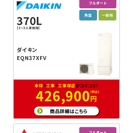
フルオート
角型
一般地
370L
【3〜5人家族用】
ダイキン
EQN37XFV
本体
+
工事
+
工事保証
がコミコミ！
426,900
円
商品詳細はこちら
フルオート