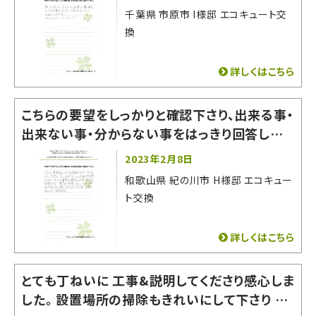
千葉県 市原市 I様邸 エコキュート交
換
詳しくはこちら
こちらの要望をしっかりと確認下さり、出来る事・
出来ない事・分からない事をはっきり回答してく
ださったので非常に相談しやすかったです。 即答
2023年2月8日
出来ない質問や希望にもいいかげんな回答をそ
和歌山県 紀の川市 H様邸 エコキュー
の場でされなかった為、お願いする事に決めまし
ト交換
た。
詳しくはこちら
とても丁ねいに 工事&説明してくださり感心しま
した。 設置場所の掃除もきれいにして下さり あ