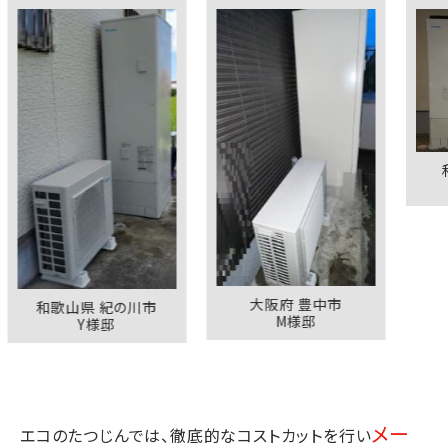
和歌山県
K様
大阪府 豊中市
歌山県 紀の川市
M様邸
Y様邸
メー
エコのたつじんでは、徹底的なコストカットを行い