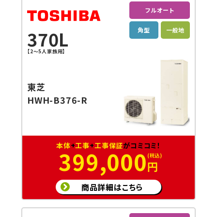
フルオート
角型
一般地
370L
【2～5人家族用】
東芝
HWH-B376-R
本体
+
工事
+
工事保証
がコミコミ！
399,000
円
商品詳細はこちら