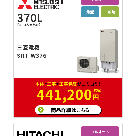
角型
一般地
370L
【3～4人家族用】
三菱電機
SRT-W376
本体
+
工事
+
工事保証
がコミコミ！
441,200
円
商品詳細はこちら
フルオート