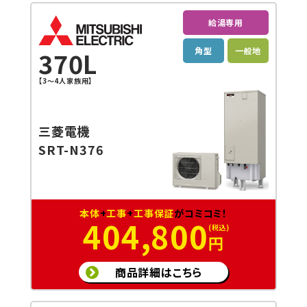
給湯専用
角型
一般地
370L
【3～4人家族用】
三菱電機
SRT-N376
本体
+
工事
+
工事保証
がコミコミ！
404,800
円
商品詳細はこちら