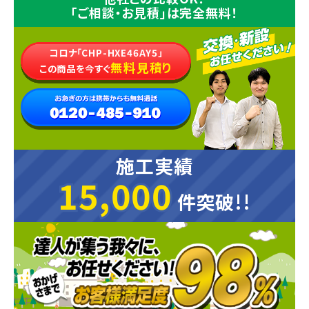
「ご相談・お見積」は完全無料！
コロナ「CHP-HXE46AY5」
無料見積り
この商品を今すぐ
施工実績
15,000
15,000
件突破!!