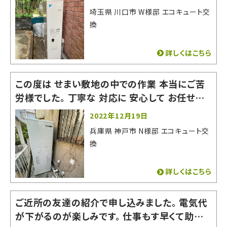
話になりました。
埼玉県 川口市 W様邸 エコキュート交
換
詳しくはこちら
この度は せまい敷地の中での作業 本当にご苦
労様でした。 丁寧な 対応に 安心して お任せす
る事が できました。 またの機会がありましたら
2022年12月19日
よろしくお願いいたします。 有難うございました。
兵庫県 神戸市 N様邸 エコキュート交
換
詳しくはこちら
ご近所の友達の紹介で申し込みました。 電気代
が下がるのが楽しみです。 仕事もす早くて助かり