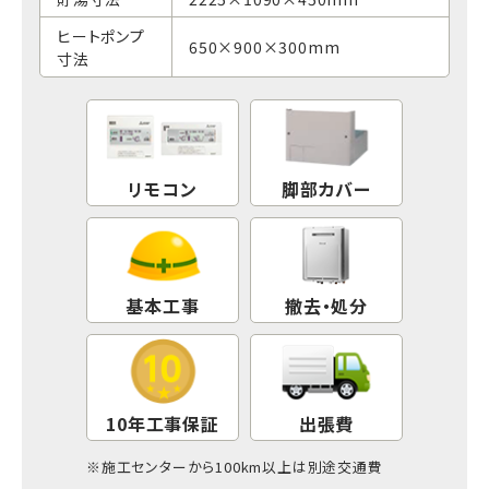
ヒートポンプ
650×900×300mm
寸法
リモコン
脚部カバー
基本工事
撤去・処分
10年工事保証
出張費
※
施工センター
から100km以上は別途交通費