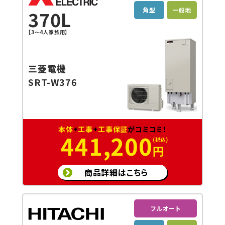
角型
一般地
370L
【3～4人家族用】
三菱電機
SRT-W376
本体
+
工事
+
工事保証
がコミコミ！
441,200
円
商品詳細はこちら
フルオート