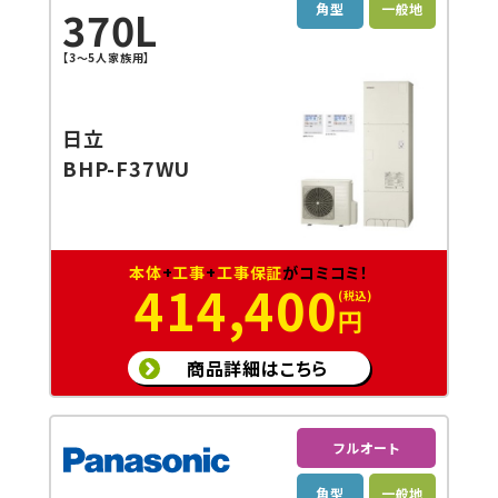
角型
一般地
370L
【3～5人家族用】
日立
BHP-F37WU
本体
+
工事
+
工事保証
がコミコミ！
414,400
円
商品詳細はこちら
フルオート
角型
一般地