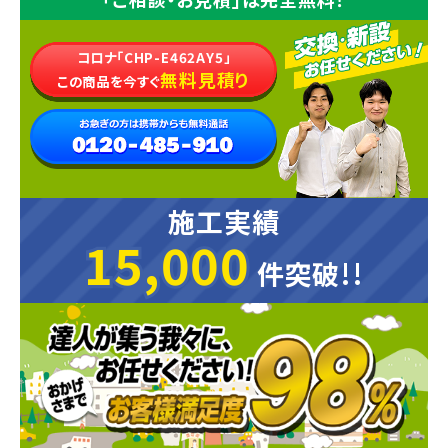
コロナ「CHP-E462AY5」
無料見積り
この商品を今すぐ
施工実績
15,000
15,000
件突破!!