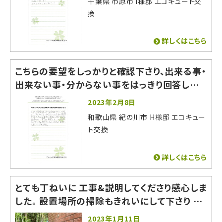
千葉県 市原市 I様邸 エコキュート交
換
詳しくはこちら
こちらの要望をしっかりと確認下さり、出来る事・
出来ない事・分からない事をはっきり回答してく
ださったので非常に相談しやすかったです。 即答
2023年2月8日
出来ない質問や希望にもいいかげんな回答をそ
和歌山県 紀の川市 H様邸 エコキュー
の場でされなかった為、お願いする事に決めまし
ト交換
た。
詳しくはこちら
とても丁ねいに 工事&説明してくださり感心しま
した。 設置場所の掃除もきれいにして下さり あ
りがたかったです。 とても良い会社でした。お世
2023年1月11日