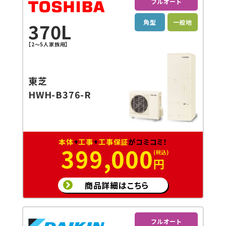
フルオート
角型
一般地
370L
【2～5人家族用】
東芝
HWH-B376-R
本体
+
工事
+
工事保証
がコミコミ！
399,000
円
商品詳細はこちら
フルオート