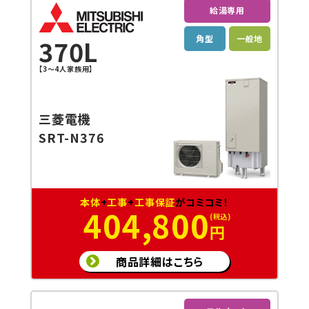
給湯専用
角型
一般地
370L
【3～4人家族用】
三菱電機
SRT-N376
本体
+
工事
+
工事保証
がコミコミ！
404,800
円
商品詳細はこちら