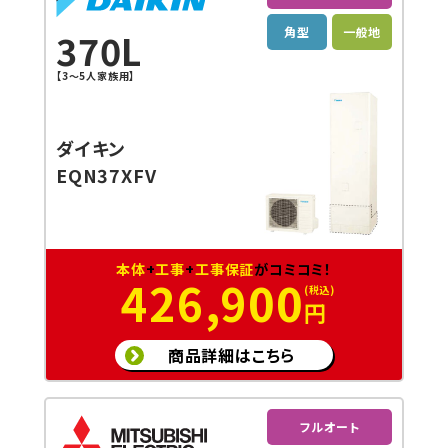
角型
一般地
370L
【3〜5人家族用】
ダイキン
EQN37XFV
本体
+
工事
+
工事保証
がコミコミ！
426,900
円
商品詳細はこちら
フルオート