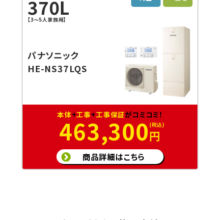
370L
【3～5人家族用】
パナソニック
HE-NS37LQS
本体
+
工事
+
工事保証
がコミコミ！
463,300
円
商品詳細はこちら