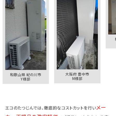
和歌山県
K
大阪府 豊中市
歌山県 紀の川市
M様邸
Y様邸
メー
エコのたつじんでは、徹底的なコストカットを行い