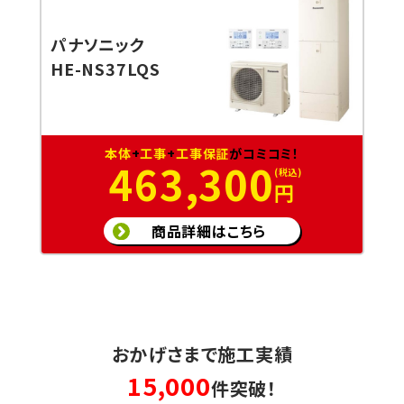
パナソニック
HE-NS37LQS
本体
+
工事
+
工事保証
がコミコミ！
463,300
円
商品詳細はこちら
おかげさまで施工実績
15,000
件突破！