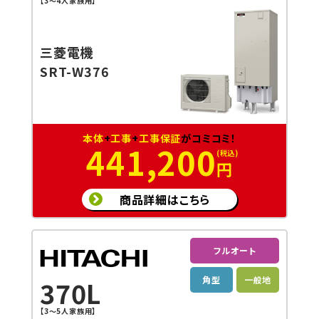
【3～4人家族用】
三菱電機
SRT-W376
本体
+
工事
+
工事保証
がコミコミ！
441,200
円
商品詳細はこちら
フルオート
角型
一般地
370L
【3～5人家族用】