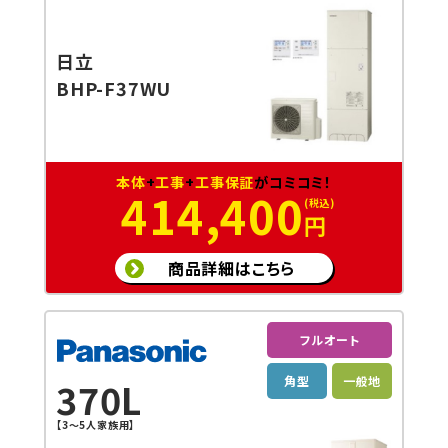
日立
BHP-F37WU
本体
+
工事
+
工事保証
がコミコミ！
414,400
円
商品詳細はこちら
フルオート
角型
一般地
370L
【3～5人家族用】