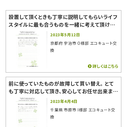
設置して頂くときも丁寧に説明してもらいライフ
スタイルに最も合うものを一緒に考えて頂けた
からです。「お家の一部になるものなので」と熱
2023年5月12日
意を感じ信用できると思いました。
京都府 宇治市 O様邸 エコキュート交
換
詳しくはこちら
前に使っていたものが故障して買い替え。 とて
も丁寧に対応して頂き、安心してお任せ出来まし
た！ 有難うございました。
2023年4月4日
千葉県 市原市 I様邸 エコキュート交
換