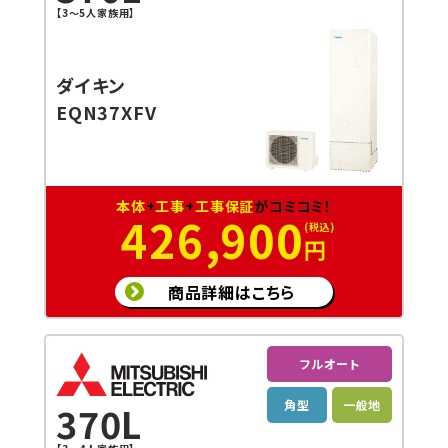
【3〜5人家族用】
ダイキン
EQN37XFV
本体
+
工事
+
工事保証
がコミコミ！
426,900
円
商品詳細はこちら
フルオート
角型
一般地
370L