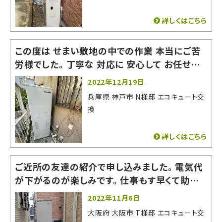
詳しくはこちら
この度は せまい敷地の中での作業 本当にご苦
労様でした。 丁寧な 対応に 安心して お任せす
る事が できました。 またの機会がありましたら
2022年12月19日
よろしくお願いいたします。 有難うございました。
兵庫県 神戸市 N様邸 エコキュート交
換
詳しくはこちら
ご近所の友達の紹介で申し込みました。 電気代
が下がるのが楽しみです。 仕事もす早くて助かり
ました。
2022年11月6日
大阪府 大阪市 T様邸 エコキュート交