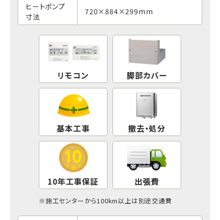
ヒートポンプ
720×884×299mm
寸法
リモコン
脚部カバー
基本工事
撤去・処分
10年工事保証
出張費
※
施工センター
から100km以上は別途交通費