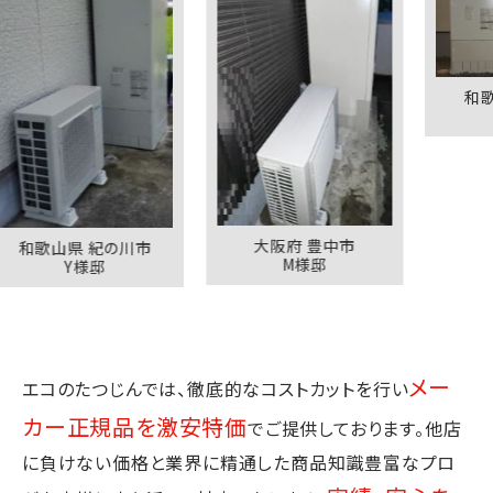
和歌山県 
K様邸
大阪府 豊中市
山県 紀の川市
M様邸
Y様邸
メー
エコのたつじんでは、徹底的なコストカットを行い
カー正規品を激安特価
でご提供しております。
他店
に負けない価格と業界に精通した商品知識豊富なプロ