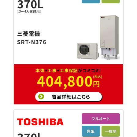
370L
【3～4人家族用】
三菱電機
SRT-N376
本体
+
工事
+
工事保証
がコミコミ！
404,800
円
商品詳細はこちら
フルオート
角型
一般地
370L