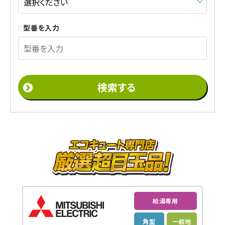
型番を入力
給湯専用
角型
一般地