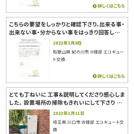
詳しくはこちら
こちらの要望をしっかりと確認下さり、出来る事・
出来ない事・分からない事をはっきり回答してく
ださったので非常に相談しやすかったです。 即答
2023年2月8日
出来ない質問や希望にもいいかげんな回答をそ
和歌山県 紀の川市 H様邸 エコキュー
の場でされなかった為、お願いする事に決めまし
ト交換
た。
詳しくはこちら
とても丁ねいに 工事&説明してくださり感心しま
した。 設置場所の掃除もきれいにして下さり あ
りがたかったです。 とても良い会社でした。お世
2023年1月11日
話になりました。
埼玉県 川口市 W様邸 エコキュート交
換