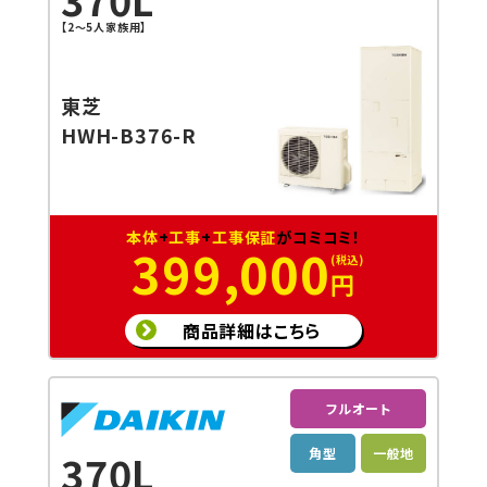
【2～5人家族用】
東芝
HWH-B376-R
本体
+
工事
+
工事保証
がコミコミ！
399,000
円
商品詳細はこちら
フルオート
角型
一般地
370L